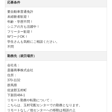
応募条件
スタッフインタビュー
要自動車普通免許
未経験者歓迎！
吹上センター営業員
年齢・学歴不問！
シニアの方も活躍中！
吹上センター配達員
フリーター歓迎！
WワークOK！
深谷センター営業員
学生さんも気軽にご相談ください。
不問
深谷センター配達員
勤務先（就労場所）
玉村センター営業員
会社名：
玉村センター配達員
斎藤商事株式会社
住所：
新座センター営業員
370-1132
群馬県
新座センター配達員
佐波郡玉村町
下新田484-1
正社員募集！
リモート勤務や転勤について：
こちらは、玉村宅配センターでの勤務となります。
スタッフインタビュー 2
リモートなし／他センターへの移動は相談の上