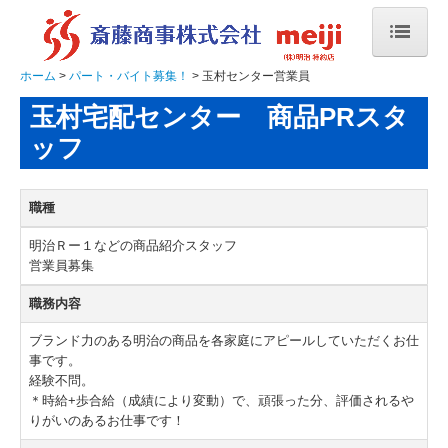
ホーム
パート・バイト募集！
玉村センター営業員
ホーム
玉村宅配センター 商品PRスタ
商品・サービス案内
ッフ
お申込み、ご利用の流れ
職種
会社概要
明治Ｒー１などの商品紹介スタッフ
各店舗の情報
営業員募集
メディアへの登場
職務内容
ブランド力のある明治の商品を各家庭にアピールしていただくお仕
イベント情報！
事です。
経験不問。
お問い合わせ
＊時給+歩合給（成績により変動）で、頑張った分、評価されるや
りがいのあるお仕事です！
パート・バイト募集！