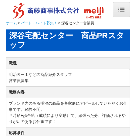
ホーム
パート・バイト募集！
深谷センター営業員
ホーム
深谷宅配センター 商品PRスタ
商品・サービス案内
ッフ
お申込み、ご利用の流れ
職種
会社概要
明治Ｒー１などの商品紹介スタッフ
各店舗の情報
営業員募集
メディアへの登場
職務内容
ブランド力のある明治の商品を各家庭にアピールしていただくお仕
イベント情報！
事です。経験不問。
＊時給+歩合給（成績により変動）で、頑張った分、評価されるや
お問い合わせ
りがいのあるお仕事です！
パート・バイト募集！
応募条件