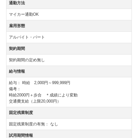
通勤方法
商品PRスタッフ大募集
マイカー通勤OK
二刀流社員・大募集！
雇用形態
業務委託募集！
アルバイト・パート
独立開業支援！
契約期間
契約期間の定め無し
商品PRスタッフ・委託業務
給与情報
ネット・SNS委託業務
給与：
時給 2,000円～999,999円
備考：
時給2000円＋歩合 ＊成績により変動
交通費支給（上限20,000円）
固定残業制度
固定残業制度の有無：
なし
試用期間情報