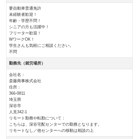
要自動車普通免許
スタッフインタビュー
未経験者歓迎！
年齢・学歴不問！
吹上センター営業員
シニアの方も活躍中！
フリーター歓迎！
吹上センター配達員
WワークOK！
学生さんも気軽にご相談ください。
深谷センター営業員
不問
深谷センター配達員
勤務先（就労場所）
玉村センター営業員
会社名：
斎藤商事株式会社
玉村センター配達員
住所：
366-0811
新座センター営業員
埼玉県
深谷市
新座センター配達員
人見342-1
リモート勤務や転勤について：
正社員募集！
こちらは、深谷宅配センターでの勤務となります。
リモートなし／他センターへの移動は相談の上
スタッフインタビュー 2